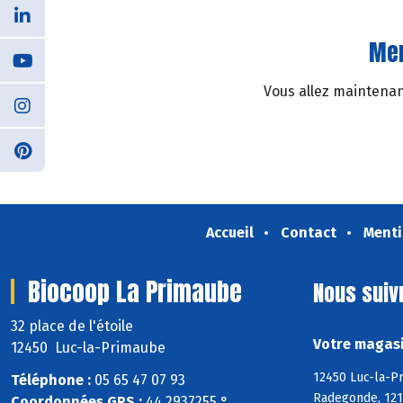
Mer
Vous allez maintenant
Accueil
Contact
Menti
Biocoop La Primaube
Nous suiv
32 place de l'étoile
Votre magasi
12450 Luc-la-Primaube
12450 Luc-la-P
Téléphone :
05 65 47 07 93
Radegonde, 1216
Coordonnées GPS :
44,2937255 ° ,