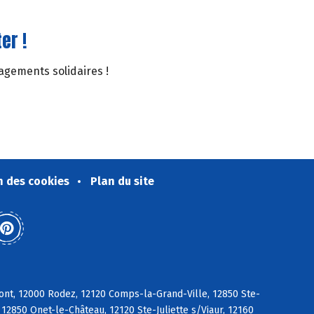
er !
gagements solidaires !
n des cookies
Plan du site
ont, 12000 Rodez, 12120 Comps-la-Grand-Ville, 12850 Ste-
2850 Onet-le-Château, 12120 Ste-Juliette s/Viaur, 12160