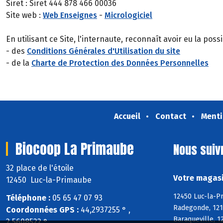
Siret : Siret 444 878 466 00036
Site web :
Web Enseignes
-
Micrologiciel
En utilisant ce Site, l'internaute, reconnaît avoir eu la pos
- des
Conditions Générales d'Utilisation du site
- de la
Charte de Protection des Données Personnelles
Accueil
Contact
Menti
Biocoop La Primaube
Nous suiv
32 place de l'étoile
Votre magasi
12450 Luc-la-Primaube
12450 Luc-la-P
Téléphone :
05 65 47 07 93
Radegonde, 1216
Coordonnées GPS :
44,2937255 ° ,
Baraqueville, 
2,5608522 °