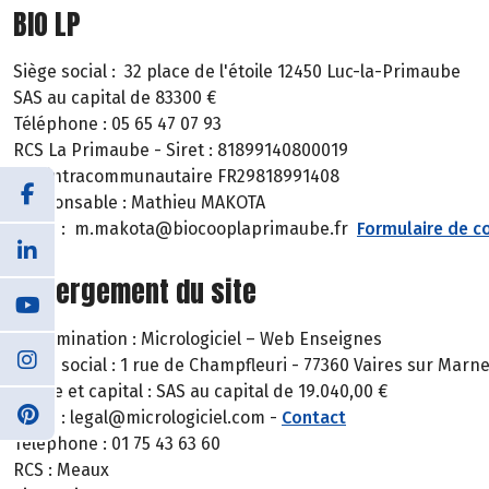
BIO LP
Siège social : 32 place de l'étoile 12450 Luc-la-Primaube
SAS au capital de 83300 €
Téléphone : 05 65 47 07 93
RCS La Primaube - Siret : 81899140800019
TVA intracommunautaire FR29818991408
Responsable : Mathieu MAKOTA
Email : m.makota@biocooplaprimaube.fr
Formulaire de c
Hébergement du site
Dénomination : Micrologiciel – Web Enseignes
Siège social : 1 rue de Champfleuri - 77360 Vaires sur Marne
Forme et capital : SAS au capital de 19.040,00 €
Email : legal@micrologiciel.com -
Contact
Téléphone : 01 75 43 63 60
RCS : Meaux