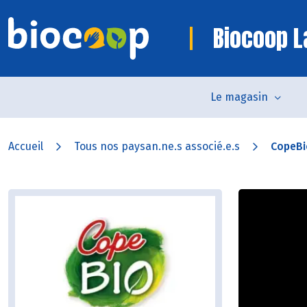
Biocoop L
Le magasin
Accueil
Tous nos paysan.ne.s associé.e.s
CopeBi