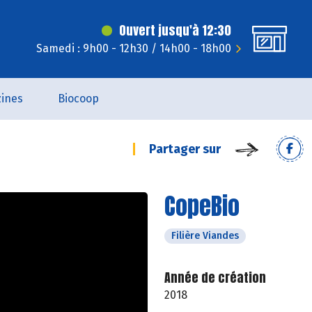
Ouvert jusqu'à 12:30
Samedi : 9h00 - 12h30 / 14h00 - 18h00
ines
Biocoop
Partager sur
CopeBio
Filière Viandes
Année de création
2018