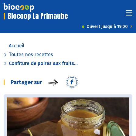
Biocoop La Primaube
Ouvert jusqu'à 19:00
Accueil
Toutes nos recettes
Confiture de poires aux fruits...
Partager sur