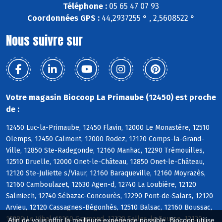
Téléphone :
05 65 47 07 93
Coordonnées GPS :
44,2937255 ° , 2,5608522 °
Nous suivre sur
Votre magasin Biocoop La Primaube (12450) est proche
de :
12450 Luc-la-Primaube, 12450 Flavin, 12000 Le Monastère, 12510
Olemps, 12450 Calmont, 12000 Rodez, 12120 Comps-la-Grand-
Ville, 12850 Ste-Radegonde, 12160 Manhac, 12290 Trémouilles,
12510 Druelle, 12000 Onet-le-Château, 12850 Onet-le-Château,
12120 Ste-Juliette s/Viaur, 12160 Baraqueville, 12160 Moyrazès,
12160 Camboulazet, 12630 Agen-d, 12740 La Loubière, 12120
Salmiech, 12740 Sébazac-Concourès, 12290 Pont-de-Salars, 12120
Arvieu, 12120 Cassagnes-Bégonhès, 12510 Balsac, 12160 Boussac,
12290 Le Vibal, 12160 Gramond, 12330 Salles-la-Source, 12120
Afin de vous offrir la meilleure expérience possible, Biocoop utilise