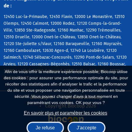
de :
12450 Luc-la-Primaube, 12450 Flavin, 12000 Le Monastère, 12510
Olemps, 12450 Calmont, 12000 Rodez, 12120 Comps-la-Grand-
Ville, 12850 Ste-Radegonde, 12160 Manhac, 12290 Trémouilles,
12510 Druelle, 12000 Onet-le-Château, 12850 Onet-le-Château,
12120 Ste-Juliette s/Viaur, 12160 Baraqueville, 12160 Moyrazès,
12160 Camboulazet, 12630 Agen-d, 12740 La Loubière, 12120
Salmiech, 12740 Sébazac-Concourès, 12290 Pont-de-Salars, 12120
Arvieu, 12120 Cassagnes-Bégonhès, 12510 Balsac, 12160 Boussac,
12290 Le Vibal, 12160 Gramond, 12330 Salles-la-Source, 12120
Afin de vous offrir la meilleure expérience possible, Biocoop utilise
Auriac-Lagast
des cookies : pour assurer une performance optimale du site, pour
récolter des statistiques afin d'analyser le trafic et la performance
du site et vous proposer une navigation personnalisée en toute
sécurité. Vous pouvez changer d'avis à tout moment en
Biocoop.fr
Le réseau Biocoop
paramétrant vos cookies. OK pour vous ?
Copyright Biocoop 2026
En savoir plus et paramétrer les cookies
Je refuse
J'accepte