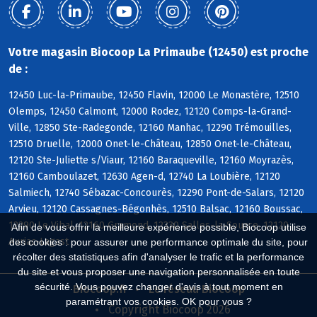
Votre magasin Biocoop La Primaube (12450) est proche
de :
12450 Luc-la-Primaube, 12450 Flavin, 12000 Le Monastère, 12510
Olemps, 12450 Calmont, 12000 Rodez, 12120 Comps-la-Grand-
Ville, 12850 Ste-Radegonde, 12160 Manhac, 12290 Trémouilles,
12510 Druelle, 12000 Onet-le-Château, 12850 Onet-le-Château,
12120 Ste-Juliette s/Viaur, 12160 Baraqueville, 12160 Moyrazès,
12160 Camboulazet, 12630 Agen-d, 12740 La Loubière, 12120
Salmiech, 12740 Sébazac-Concourès, 12290 Pont-de-Salars, 12120
Arvieu, 12120 Cassagnes-Bégonhès, 12510 Balsac, 12160 Boussac,
12290 Le Vibal, 12160 Gramond, 12330 Salles-la-Source, 12120
Afin de vous offrir la meilleure expérience possible, Biocoop utilise
Auriac-Lagast
des cookies : pour assurer une performance optimale du site, pour
récolter des statistiques afin d'analyser le trafic et la performance
du site et vous proposer une navigation personnalisée en toute
sécurité. Vous pouvez changer d'avis à tout moment en
Biocoop.fr
Le réseau Biocoop
paramétrant vos cookies. OK pour vous ?
Copyright Biocoop 2026