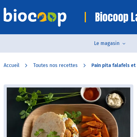
Biocoop L
Le magasin
Accueil
Toutes nos recettes
Pain pita falafels et 