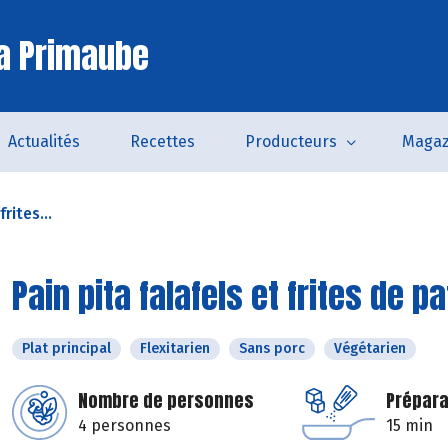
a Primaube
Actualités
Recettes
Producteurs
Magaz
frites...
Pain pita falafels et frites de 
Plat principal
Flexitarien
Sans porc
Végétarien
Nombre de personnes
Prépara
4 personnes
15 min