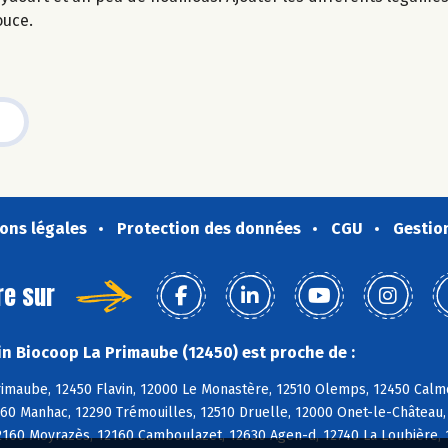
ouce.
ons légales
Protection des données
CGU
Gestio
re sur
n Biocoop La Primaube (12450) est proche de :
rimaube, 12450 Flavin, 12000 Le Monastère, 12510 Olemps, 12450 Calm
0 Manhac, 12290 Trémouilles, 12510 Druelle, 12000 Onet-le-Château, 1
12160 Moyrazès, 12160 Camboulazet, 12630 Agen-d, 12740 La Loubière,