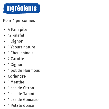
Ingrédients
Pour 4 personnes
4 Pain pita
12 Falafel
1 Oignon
1 Yaourt nature
1 Chou chinois
2 Carotte
1 Oignon
1 pot de Houmous
Coriandre
1 Menthe
1 cas de Citron
1 cas de Tahini
1 cas de Gomasio
1 Patate douce