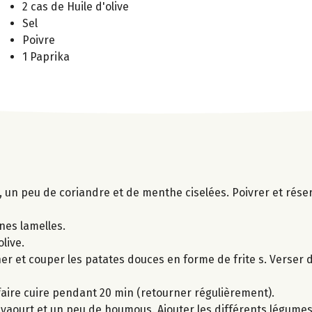
2 cas de Huile d'olive
Sel
Poivre
1 Paprika
io, un peu de coriandre et de menthe ciselées. Poivrer et rése
ines lamelles.
olive.
cher et couper les patates douces en forme de frite s. Verser
faire cuire pendant 20 min (retourner régulièrement).
au yaourt et un peu de houmous. Ajouter les différents légume