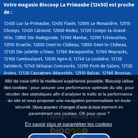
Votre magasin Biocoop La Primaube (12450) est proche
de :
12450 Luc-la-Primaube, 12450 Flavin, 12000 Le Monastère, 12510
Olemps, 12450 Calmont, 12000 Rodez, 12120 Comps-la-Grand-
Ville, 12850 Ste-Radegonde, 12160 Manhac, 12290 Trémouilles,
12510 Druelle, 12000 Onet-le-Château, 12850 Onet-le-Château,
12120 Ste-Juliette s/Viaur, 12160 Baraqueville, 12160 Moyrazès,
12160 Camboulazet, 12630 Agen-d, 12740 La Loubière, 12120
Salmiech, 12740 Sébazac-Concourès, 12290 Pont-de-Salars, 12120
Arvieu, 12120 Cassagnes-Bégonhès, 12510 Balsac, 12160 Boussac,
12290 Le Vibal, 12160 Gramond, 12330 Salles-la-Source, 12120
Afin de vous offrir la meilleure expérience possible, Biocoop utilise
Auriac-Lagast
des cookies : pour assurer une performance optimale du site, pour
récolter des statistiques afin d'analyser le trafic et la performance
du site et vous proposer une navigation personnalisée en toute
sécurité. Vous pouvez changer d'avis à tout moment en
Biocoop.fr
Le réseau Biocoop
paramétrant vos cookies. OK pour vous ?
Copyright Biocoop 2026
En savoir plus et paramétrer les cookies