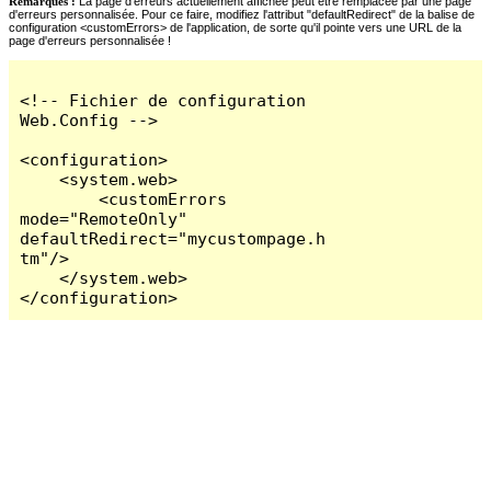
Remarques :
La page d'erreurs actuellement affichée peut être remplacée par une page
d'erreurs personnalisée. Pour ce faire, modifiez l'attribut "defaultRedirect" de la balise de
configuration <customErrors> de l'application, de sorte qu'il pointe vers une URL de la
page d'erreurs personnalisée !
<!-- Fichier de configuration 
Web.Config -->

<configuration>

    <system.web>

        <customErrors 
mode="RemoteOnly" 
defaultRedirect="mycustompage.h
tm"/>

    </system.web>

</configuration>