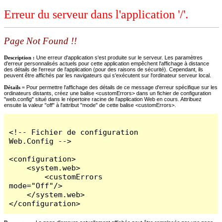
Erreur du serveur dans l'application '/'.
Page Not Found !!
Description :
Une erreur d'application s'est produite sur le serveur. Les paramètres
d'erreur personnalisés actuels pour cette application empêchent l'affichage à distance
des détails de l'erreur de l'application (pour des raisons de sécurité). Cependant, ils
peuvent être affichés par les navigateurs qui s'exécutent sur l'ordinateur serveur local.
Détails =
Pour permettre l'affichage des détails de ce message d'erreur spécifique sur les
ordinateurs distants, créez une balise <customErrors> dans un fichier de configuration
"web.config" situé dans le répertoire racine de l'application Web en cours. Attribuez
ensuite la valeur "off" à l'attribut "mode" de cette balise <customErrors>.
<!-- Fichier de configuration 
Web.Config -->

<configuration>

    <system.web>

        <customErrors 
mode="Off"/>

    </system.web>

</configuration>