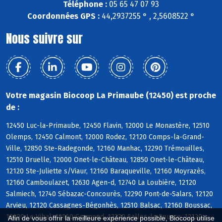
Téléphone :
05 65 47 07 93
Coordonnées GPS :
44,2937255 ° , 2,5608522 °
Nous suivre sur
Votre magasin Biocoop La Primaube (12450) est proche
de :
12450 Luc-la-Primaube, 12450 Flavin, 12000 Le Monastère, 12510
Olemps, 12450 Calmont, 12000 Rodez, 12120 Comps-la-Grand-
Ville, 12850 Ste-Radegonde, 12160 Manhac, 12290 Trémouilles,
12510 Druelle, 12000 Onet-le-Château, 12850 Onet-le-Château,
12120 Ste-Juliette s/Viaur, 12160 Baraqueville, 12160 Moyrazès,
12160 Camboulazet, 12630 Agen-d, 12740 La Loubière, 12120
Salmiech, 12740 Sébazac-Concourès, 12290 Pont-de-Salars, 12120
Arvieu, 12120 Cassagnes-Bégonhès, 12510 Balsac, 12160 Boussac,
12290 Le Vibal, 12160 Gramond, 12330 Salles-la-Source, 12120
Afin de vous offrir la meilleure expérience possible, Biocoop utilise