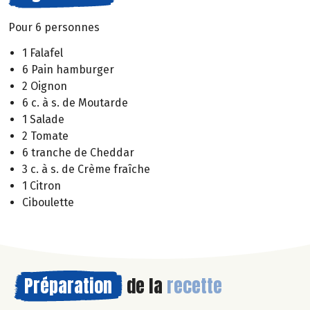
Pour 6 personnes
1 Falafel
6 Pain hamburger
2 Oignon
6 c. à s. de Moutarde
1 Salade
2 Tomate
6 tranche de Cheddar
3 c. à s. de Crème fraîche
1 Citron
Ciboulette
Préparation
de la
recette