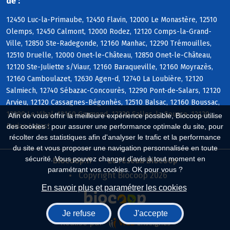
de :
12450 Luc-la-Primaube, 12450 Flavin, 12000 Le Monastère, 12510
Olemps, 12450 Calmont, 12000 Rodez, 12120 Comps-la-Grand-
Ville, 12850 Ste-Radegonde, 12160 Manhac, 12290 Trémouilles,
12510 Druelle, 12000 Onet-le-Château, 12850 Onet-le-Château,
12120 Ste-Juliette s/Viaur, 12160 Baraqueville, 12160 Moyrazès,
12160 Camboulazet, 12630 Agen-d, 12740 La Loubière, 12120
Salmiech, 12740 Sébazac-Concourès, 12290 Pont-de-Salars, 12120
Arvieu, 12120 Cassagnes-Bégonhès, 12510 Balsac, 12160 Boussac,
12290 Le Vibal, 12160 Gramond, 12330 Salles-la-Source, 12120
Afin de vous offrir la meilleure expérience possible, Biocoop utilise
Auriac-Lagast
des cookies : pour assurer une performance optimale du site, pour
récolter des statistiques afin d'analyser le trafic et la performance
du site et vous proposer une navigation personnalisée en toute
sécurité. Vous pouvez changer d'avis à tout moment en
Biocoop.fr
Le réseau Biocoop
paramétrant vos cookies. OK pour vous ?
Copyright Biocoop 2026
En savoir plus et paramétrer les cookies
Je refuse
J'accepte
Réalisé par