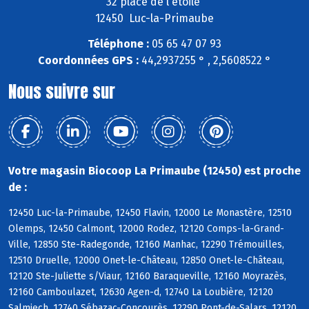
32 place de l'étoile
12450 Luc-la-Primaube
Téléphone :
05 65 47 07 93
Coordonnées GPS :
44,2937255 ° , 2,5608522 °
Nous suivre sur
Votre magasin Biocoop La Primaube (12450) est proche
de :
12450 Luc-la-Primaube, 12450 Flavin, 12000 Le Monastère, 12510
Olemps, 12450 Calmont, 12000 Rodez, 12120 Comps-la-Grand-
Ville, 12850 Ste-Radegonde, 12160 Manhac, 12290 Trémouilles,
12510 Druelle, 12000 Onet-le-Château, 12850 Onet-le-Château,
12120 Ste-Juliette s/Viaur, 12160 Baraqueville, 12160 Moyrazès,
12160 Camboulazet, 12630 Agen-d, 12740 La Loubière, 12120
Salmiech, 12740 Sébazac-Concourès, 12290 Pont-de-Salars, 12120