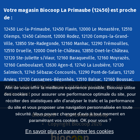
Votre magasin Biocoop La Primaube (12450) est proche
de :
12450 Luc-la-Primaube, 12450 Flavin, 12000 Le Monastère, 12510
Olemps, 12450 Calmont, 12000 Rodez, 12120 Comps-la-Grand-
Ville, 12850 Ste-Radegonde, 12160 Manhac, 12290 Trémouilles,
12510 Druelle, 12000 Onet-le-Château, 12850 Onet-le-Château,
12120 Ste-Juliette s/Viaur, 12160 Baraqueville, 12160 Moyrazès,
12160 Camboulazet, 12630 Agen-d, 12740 La Loubière, 12120
Salmiech, 12740 Sébazac-Concourès, 12290 Pont-de-Salars, 12120
Arvieu, 12120 Cassagnes-Bégonhès, 12510 Balsac, 12160 Boussac,
12290 Le Vibal, 12160 Gramond, 12330 Salles-la-Source, 12120
Afin de vous offrir la meilleure expérience possible, Biocoop utilise
Auriac-Lagast
des cookies : pour assurer une performance optimale du site, pour
récolter des statistiques afin d'analyser le trafic et la performance
du site et vous proposer une navigation personnalisée en toute
sécurité. Vous pouvez changer d'avis à tout moment en
Biocoop.fr
Le réseau Biocoop
paramétrant vos cookies. OK pour vous ?
Copyright Biocoop 2026
En savoir plus et paramétrer les cookies