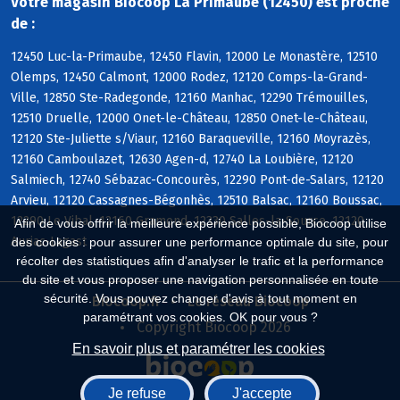
Votre magasin Biocoop La Primaube (12450) est proche
de :
12450 Luc-la-Primaube, 12450 Flavin, 12000 Le Monastère, 12510
Olemps, 12450 Calmont, 12000 Rodez, 12120 Comps-la-Grand-
Ville, 12850 Ste-Radegonde, 12160 Manhac, 12290 Trémouilles,
12510 Druelle, 12000 Onet-le-Château, 12850 Onet-le-Château,
12120 Ste-Juliette s/Viaur, 12160 Baraqueville, 12160 Moyrazès,
12160 Camboulazet, 12630 Agen-d, 12740 La Loubière, 12120
Salmiech, 12740 Sébazac-Concourès, 12290 Pont-de-Salars, 12120
Arvieu, 12120 Cassagnes-Bégonhès, 12510 Balsac, 12160 Boussac,
12290 Le Vibal, 12160 Gramond, 12330 Salles-la-Source, 12120
Afin de vous offrir la meilleure expérience possible, Biocoop utilise
Auriac-Lagast
des cookies : pour assurer une performance optimale du site, pour
récolter des statistiques afin d'analyser le trafic et la performance
du site et vous proposer une navigation personnalisée en toute
sécurité. Vous pouvez changer d'avis à tout moment en
Biocoop.fr
Le réseau Biocoop
paramétrant vos cookies. OK pour vous ?
Copyright Biocoop 2026
En savoir plus et paramétrer les cookies
Je refuse
J'accepte