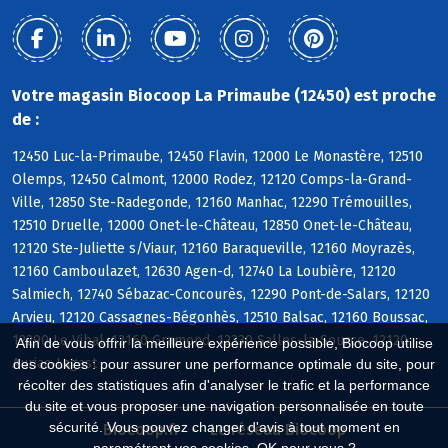
Votre magasin Biocoop La Primaube (12450) est proche
de :
12450 Luc-la-Primaube, 12450 Flavin, 12000 Le Monastère, 12510
Olemps, 12450 Calmont, 12000 Rodez, 12120 Comps-la-Grand-
Ville, 12850 Ste-Radegonde, 12160 Manhac, 12290 Trémouilles,
12510 Druelle, 12000 Onet-le-Château, 12850 Onet-le-Château,
12120 Ste-Juliette s/Viaur, 12160 Baraqueville, 12160 Moyrazès,
12160 Camboulazet, 12630 Agen-d, 12740 La Loubière, 12120
Salmiech, 12740 Sébazac-Concourès, 12290 Pont-de-Salars, 12120
Arvieu, 12120 Cassagnes-Bégonhès, 12510 Balsac, 12160 Boussac,
12290 Le Vibal, 12160 Gramond, 12330 Salles-la-Source, 12120
Afin de vous offrir la meilleure expérience possible, Biocoop utilise
Auriac-Lagast
des cookies : pour assurer une performance optimale du site, pour
récolter des statistiques afin d'analyser le trafic et la performance
du site et vous proposer une navigation personnalisée en toute
sécurité. Vous pouvez changer d'avis à tout moment en
Biocoop.fr
Le réseau Biocoop