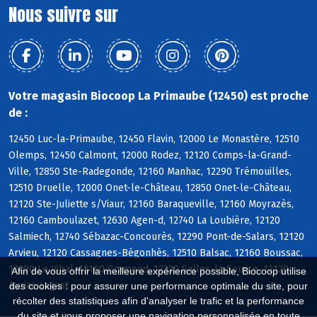
Nous suivre sur
Votre magasin Biocoop La Primaube (12450) est proche
de :
12450 Luc-la-Primaube, 12450 Flavin, 12000 Le Monastère, 12510
Olemps, 12450 Calmont, 12000 Rodez, 12120 Comps-la-Grand-
Ville, 12850 Ste-Radegonde, 12160 Manhac, 12290 Trémouilles,
12510 Druelle, 12000 Onet-le-Château, 12850 Onet-le-Château,
12120 Ste-Juliette s/Viaur, 12160 Baraqueville, 12160 Moyrazès,
12160 Camboulazet, 12630 Agen-d, 12740 La Loubière, 12120
Salmiech, 12740 Sébazac-Concourès, 12290 Pont-de-Salars, 12120
Arvieu, 12120 Cassagnes-Bégonhès, 12510 Balsac, 12160 Boussac,
12290 Le Vibal, 12160 Gramond, 12330 Salles-la-Source, 12120
Afin de vous offrir la meilleure expérience possible, Biocoop utilise
Auriac-Lagast
des cookies : pour assurer une performance optimale du site, pour
récolter des statistiques afin d'analyser le trafic et la performance
du site et vous proposer une navigation personnalisée en toute