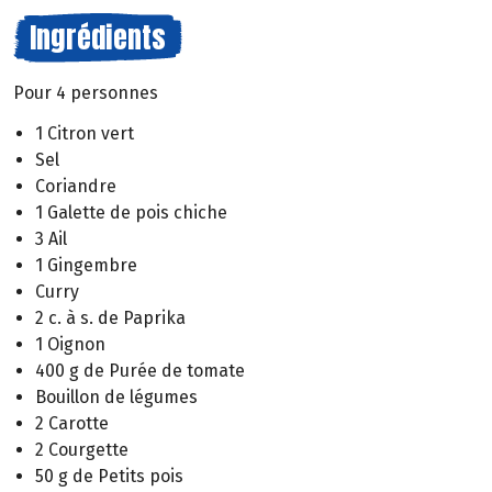
Ingrédients
Pour 4 personnes
1 Citron vert
Sel
Coriandre
1 Galette de pois chiche
3 Ail
1 Gingembre
Curry
2 c. à s. de Paprika
1 Oignon
400 g de Purée de tomate
Bouillon de légumes
2 Carotte
2 Courgette
50 g de Petits pois