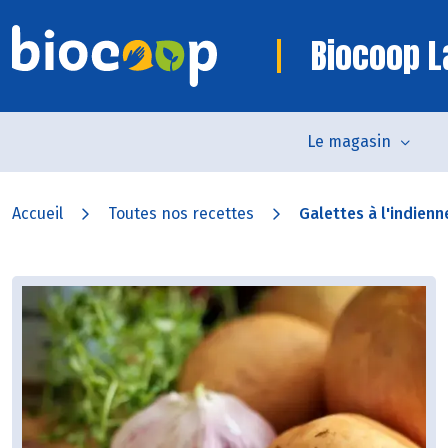
Biocoop L
Le magasin
Accueil
Toutes nos recettes
Galettes à l'indienn