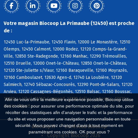
Votre magasin Biocoop La Primaube (12450) est proche
de :
12450 Luc-la-Primaube, 12450 Flavin, 12000 Le Monastère, 12510
Olemps, 12450 Calmont, 12000 Rodez, 12120 Comps-la-Grand-
Ville, 12850 Ste-Radegonde, 12160 Manhac, 12290 Trémouilles,
12510 Druelle, 12000 Onet-le-Château, 12850 Onet-le-Château,
12120 Ste-Juliette s/Viaur, 12160 Baraqueville, 12160 Moyrazès,
12160 Camboulazet, 12630 Agen-d, 12740 La Loubière, 12120
Salmiech, 12740 Sébazac-Concourès, 12290 Pont-de-Salars, 12120
Arvieu, 12120 Cassagnes-Bégonhès, 12510 Balsac, 12160 Boussac,
12290 Le Vibal, 12160 Gramond, 12330 Salles-la-Source, 12120
Afin de vous offrir la meilleure expérience possible, Biocoop utilise
Auriac-Lagast
des cookies : pour assurer une performance optimale du site, pour
récolter des statistiques afin d'analyser le trafic et la performance
du site et vous proposer une navigation personnalisée en toute
sécurité. Vous pouvez changer d'avis à tout moment en
Biocoop.fr
Le réseau Biocoop
paramétrant vos cookies. OK pour vous ?
Copyright Biocoop 2026