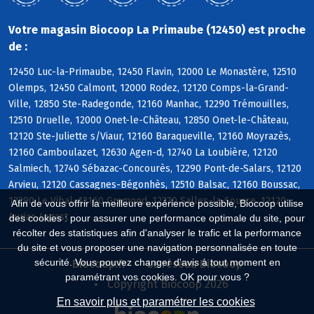
Votre magasin Biocoop La Primaube (12450) est proche
de :
12450 Luc-la-Primaube, 12450 Flavin, 12000 Le Monastère, 12510
Olemps, 12450 Calmont, 12000 Rodez, 12120 Comps-la-Grand-
Ville, 12850 Ste-Radegonde, 12160 Manhac, 12290 Trémouilles,
12510 Druelle, 12000 Onet-le-Château, 12850 Onet-le-Château,
12120 Ste-Juliette s/Viaur, 12160 Baraqueville, 12160 Moyrazès,
12160 Camboulazet, 12630 Agen-d, 12740 La Loubière, 12120
Salmiech, 12740 Sébazac-Concourès, 12290 Pont-de-Salars, 12120
Arvieu, 12120 Cassagnes-Bégonhès, 12510 Balsac, 12160 Boussac,
12290 Le Vibal, 12160 Gramond, 12330 Salles-la-Source, 12120
Afin de vous offrir la meilleure expérience possible, Biocoop utilise
Auriac-Lagast
des cookies : pour assurer une performance optimale du site, pour
récolter des statistiques afin d'analyser le trafic et la performance
du site et vous proposer une navigation personnalisée en toute
sécurité. Vous pouvez changer d'avis à tout moment en
Biocoop.fr
Le réseau Biocoop
paramétrant vos cookies. OK pour vous ?
Copyright Biocoop 2026
En savoir plus et paramétrer les cookies