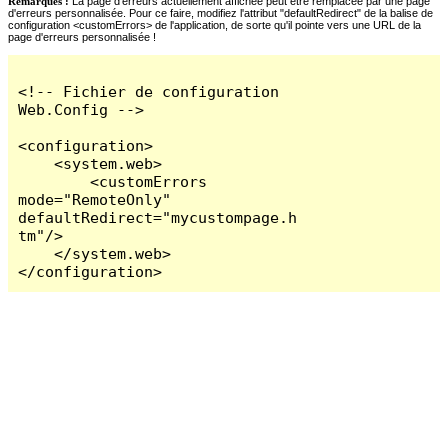
Remarques :
La page d'erreurs actuellement affichée peut être remplacée par une page
d'erreurs personnalisée. Pour ce faire, modifiez l'attribut "defaultRedirect" de la balise de
configuration <customErrors> de l'application, de sorte qu'il pointe vers une URL de la
page d'erreurs personnalisée !
<!-- Fichier de configuration 
Web.Config -->

<configuration>

    <system.web>

        <customErrors 
mode="RemoteOnly" 
defaultRedirect="mycustompage.h
tm"/>

    </system.web>

</configuration>