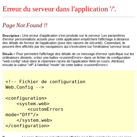
Erreur du serveur dans l'application '/'.
Page Not Found !!
Description :
Une erreur d'application s'est produite sur le serveur. Les paramètres
d'erreur personnalisés actuels pour cette application empêchent l'affichage à distance
des détails de l'erreur de l'application (pour des raisons de sécurité). Cependant, ils
peuvent être affichés par les navigateurs qui s'exécutent sur l'ordinateur serveur local.
Détails =
Pour permettre l'affichage des détails de ce message d'erreur spécifique sur les
ordinateurs distants, créez une balise <customErrors> dans un fichier de configuration
"web.config" situé dans le répertoire racine de l'application Web en cours. Attribuez
ensuite la valeur "off" à l'attribut "mode" de cette balise <customErrors>.
<!-- Fichier de configuration 
Web.Config -->

<configuration>

    <system.web>

        <customErrors 
mode="Off"/>

    </system.web>

</configuration>