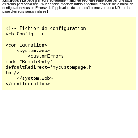
Remarques :
La page d'erreurs actuellement affichée peut être remplacée par une page
d'erreurs personnalisée. Pour ce faire, modifiez l'attribut "defaultRedirect" de la balise de
configuration <customErrors> de l'application, de sorte qu'il pointe vers une URL de la
page d'erreurs personnalisée !
<!-- Fichier de configuration 
Web.Config -->

<configuration>

    <system.web>

        <customErrors 
mode="RemoteOnly" 
defaultRedirect="mycustompage.h
tm"/>

    </system.web>

</configuration>