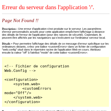
Erreur du serveur dans l'application '/'.
Page Not Found !!
Description :
Une erreur d'application s'est produite sur le serveur. Les paramètres
d'erreur personnalisés actuels pour cette application empêchent l'affichage à distance
des détails de l'erreur de l'application (pour des raisons de sécurité). Cependant, ils
peuvent être affichés par les navigateurs qui s'exécutent sur l'ordinateur serveur local.
Détails =
Pour permettre l'affichage des détails de ce message d'erreur spécifique sur les
ordinateurs distants, créez une balise <customErrors> dans un fichier de configuration
"web.config" situé dans le répertoire racine de l'application Web en cours. Attribuez
ensuite la valeur "off" à l'attribut "mode" de cette balise <customErrors>.
<!-- Fichier de configuration 
Web.Config -->

<configuration>

    <system.web>

        <customErrors 
mode="Off"/>

    </system.web>

</configuration>