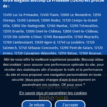
Votre magasin Biocoop La Primaube (12450) est proche
de :
12450 Luc-la-Primaube, 12450 Flavin, 12000 Le Monastère, 12510
Olemps, 12450 Calmont, 12000 Rodez, 12120 Comps-la-Grand-
Ville, 12850 Ste-Radegonde, 12160 Manhac, 12290 Trémouilles,
12510 Druelle, 12000 Onet-le-Château, 12850 Onet-le-Château,
12120 Ste-Juliette s/Viaur, 12160 Baraqueville, 12160 Moyrazès,
12160 Camboulazet, 12630 Agen-d, 12740 La Loubière, 12120
Salmiech, 12740 Sébazac-Concourès, 12290 Pont-de-Salars, 12120
Arvieu, 12120 Cassagnes-Bégonhès, 12510 Balsac, 12160 Boussac,
12290 Le Vibal, 12160 Gramond, 12330 Salles-la-Source, 12120
Afin de vous offrir la meilleure expérience possible, Biocoop utilise
Auriac-Lagast
des cookies : pour assurer une performance optimale du site, pour
récolter des statistiques afin d'analyser le trafic et la performance
du site et vous proposer une navigation personnalisée en toute
sécurité. Vous pouvez changer d'avis à tout moment en
Biocoop.fr
Le réseau Biocoop
paramétrant vos cookies. OK pour vous ?
Copyright Biocoop 2026
En savoir plus et paramétrer les cookies
Je refuse
J'accepte