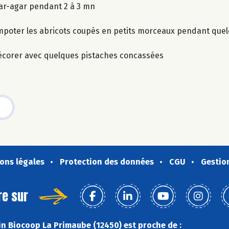
’agar-agar pendant 2 à 3 mn
 compoter les abricots coupés en petits morceaux pendant que
 décorer avec quelques pistaches concassées
ons légales
Protection des données
CGU
Gestio
re sur
n Biocoop La Primaube (12450) est proche de :