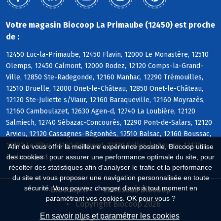
Votre magasin Biocoop La Primaube (12450) est proche
de :
12450 Luc-la-Primaube, 12450 Flavin, 12000 Le Monastère, 12510
Olemps, 12450 Calmont, 12000 Rodez, 12120 Comps-la-Grand-
Ville, 12850 Ste-Radegonde, 12160 Manhac, 12290 Trémouilles,
12510 Druelle, 12000 Onet-le-Château, 12850 Onet-le-Château,
12120 Ste-Juliette s/Viaur, 12160 Baraqueville, 12160 Moyrazès,
12160 Camboulazet, 12630 Agen-d, 12740 La Loubière, 12120
Salmiech, 12740 Sébazac-Concourès, 12290 Pont-de-Salars, 12120
Arvieu, 12120 Cassagnes-Bégonhès, 12510 Balsac, 12160 Boussac,
12290 Le Vibal, 12160 Gramond, 12330 Salles-la-Source, 12120
Afin de vous offrir la meilleure expérience possible, Biocoop utilise
Auriac-Lagast
des cookies : pour assurer une performance optimale du site, pour
récolter des statistiques afin d'analyser le trafic et la performance
du site et vous proposer une navigation personnalisée en toute
sécurité. Vous pouvez changer d'avis à tout moment en
Biocoop.fr
Le réseau Biocoop
paramétrant vos cookies. OK pour vous ?
Copyright Biocoop 2026
En savoir plus et paramétrer les cookies