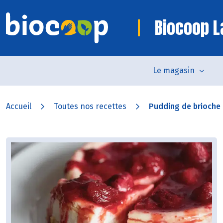
Biocoop L
Le magasin
Accueil
Toutes nos recettes
Pudding de brioche a